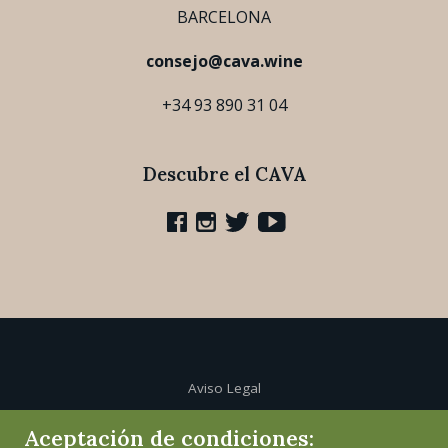
BARCELONA
consejo@cava.wine
+34 93 890 31 04
Descubre el CAVA
Aviso Legal
Aceptación de condiciones:
Política de cookies