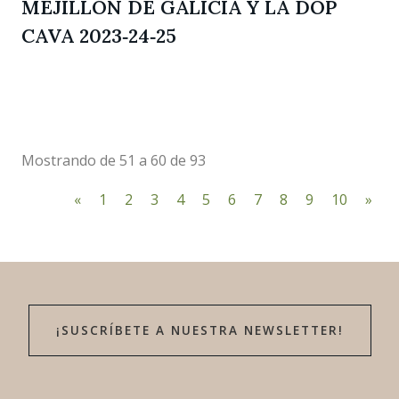
MEJILLÓN DE GALICIA Y LA DOP
CAVA 2023‐24‐25
Mostrando de 51 a 60 de 93
«
1
2
3
4
5
6
7
8
9
10
»
¡SUSCRÍBETE A NUESTRA NEWSLETTER!