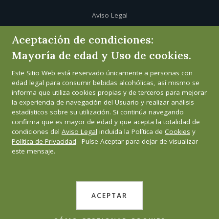
Aviso Legal
Aceptación de condiciones:
Política de cookies
Mayoría de edad y Uso de cookies.
Política de privacidad
Este Sitio Web está reservado únicamente a personas con
edad legal para consumir bebidas alcohólicas, así mismo se
Canal de informante
informa que utiliza cookies propias y de terceros para mejorar
la experiencia de navegación del Usuario y realizar análisis
estadísticos sobre su utilización. Si continúa navegando
confirma que es mayor de edad y que acepta la totalidad de
condiciones del
Aviso Legal
incluida la Política de
Cookies
y
Política de Privacidad
. Pulse Aceptar para dejar de visualizar
este mensaje.
ACEPTAR