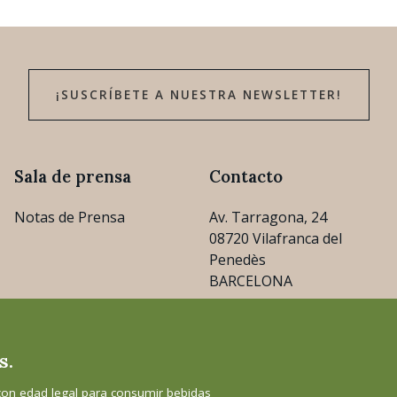
¡SUSCRÍBETE A NUESTRA NEWSLETTER!
Sala de prensa
Contacto
Notas de Prensa
Av. Tarragona, 24
08720 Vilafranca del
Penedès
BARCELONA
consejo@cava.wine
s.
+34 93 890 31 04
con edad legal para consumir bebidas