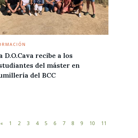
ORMACIÓN
a D.O.Cava recibe a los
studiantes del máster en
umillería del BCC
«
1
2
3
4
5
6
7
8
9
10
11