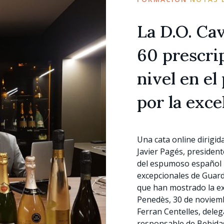
La D.O. Ca
60 prescri
nivel en el
por la exce
Una cata online dirigid
Javier Pagés, presidente
del espumoso español 
excepcionales de Guard
que han mostrado la exc
Penedès, 30 de noviemb
Ferran Centelles, dele
responsable de Bebida