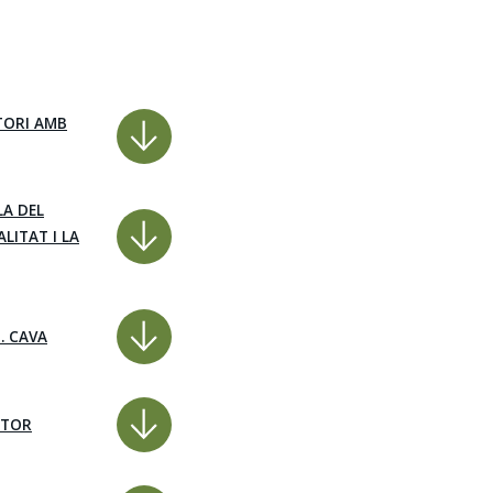
ITORI AMB
LA DEL
LITAT I LA
. CAVA
CTOR