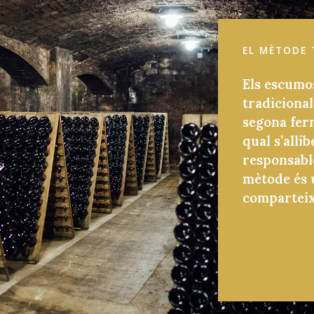
EL MÈTODE 
Els escumo
tradicional
segona fer
qual s’alli
responsable
mètode és u
comparteix