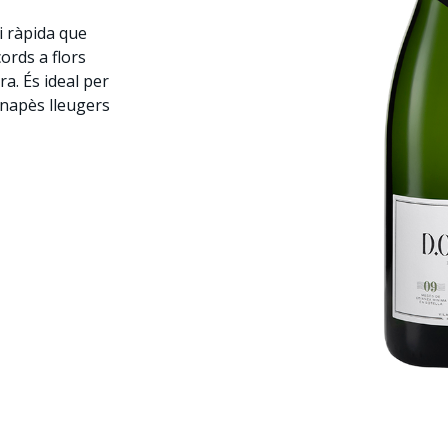
 i ràpida que
ords a flors
a. És ideal per
anapès lleugers