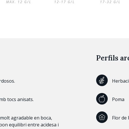
MÀX. 12 G/L
12-17 G/L
17-32 G/L
Perfils a
rdosos.
Herbaci
 Amb tocs anisats.
Poma
i molt agradable en boca,
Flor de
bon equilibri entre acidesa i