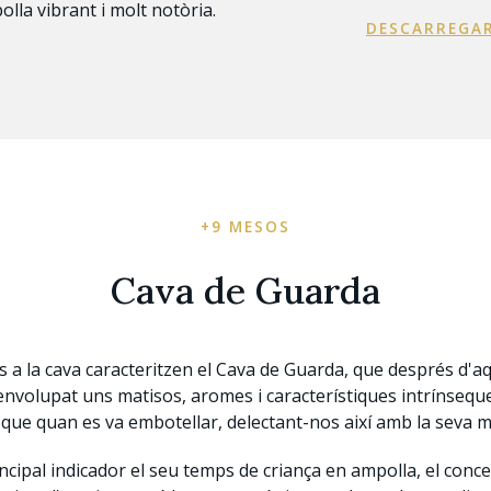
lla vibrant i molt notòria.
DESCARREGAR
+9 MESOS
Cava de Guarda
 a la cava caracteritzen el Cava de Guarda, que després d'a
envolupat uns matisos, aromes i característiques intrínseque
ue quan es va embotellar, delectant-nos així amb la seva mi
ncipal indicador el seu temps de criança en ampolla, el conc