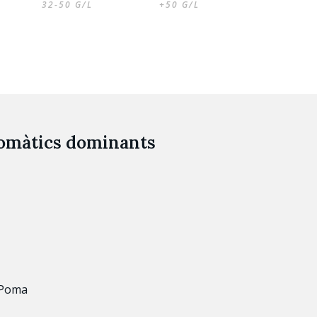
32-50 G/L
+50 G/L
romàtics dominants
 Poma