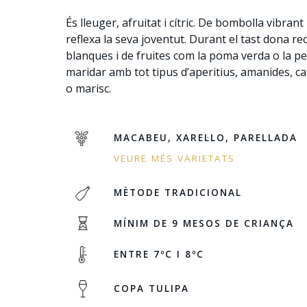
És lleuger, afruitat i cítric. De bombolla vibrant
reflexa la seva joventut. Durant el tast dona rec
blanques i de fruites com la poma verda o la per
maridar amb tot tipus d’aperitius, amanides, c
o marisc.
MACABEU, XAREL·LO, PARELLADA
VEURE MÉS VARIETATS
MÈTODE TRADICIONAL
MÍNIM DE 9 MESOS DE CRIANÇA
ENTRE 7ºC I 8ºC
COPA TULIPA