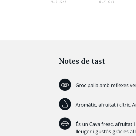
0-3 G/L
0-6 G/L
Notes de tast
Groc palla amb reflexes ve
Aromàtic, afruitat i cítric.
És un Cava fresc, afruitat 
lleuger i gustós gràcies al 