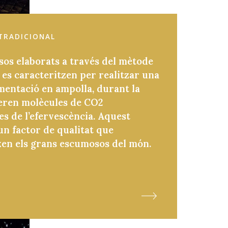
TRADICIONAL
sos elaborats a través del mètode
 es caracteritzen per realitzar una
mentació en ampolla, durant la
beren molècules de CO2
s de l’efervescència. Aquest
n factor de qualitat que
en els grans escumosos del món.