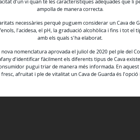
acitat d'un vi quan té les característiques adequades que li 
ampolla de manera correcta.
ularitats necessàries perquè puguem considerar un Cava de G
nols, l'acidesa, el pH, la graduació alcohòlica i fins i tot el 
amb els quals s'ha elaborat.
 nova nomenclatura aprovada el juliol de 2020 pel ple del Co
afany d'identificar fàcilment els diferents tipus de Cava exist
onsumidor pugui triar de manera més informada. En aquest
fresc, afruitat i ple de vitalitat un Cava de Guarda és l'opció 