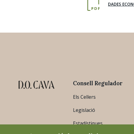
DADES ECON
PDF
Consell Regulador
Els Cellers
Legislació
Estadístiques