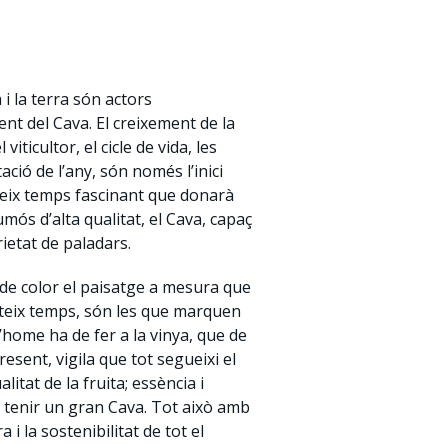
a i la terra són actors
nt del Cava. El creixement de la
viticultor, el cicle de vida, les
ció de l’any, són només l’inici
teix temps fascinant que donarà
mós d’alta qualitat, el Cava, capaç
ietat de paladars.
n de color el paisatge a mesura que
ateix temps, són les que marquen
l’home ha de fer a la vinya, que de
sent, vigila que tot segueixi el
itat de la fruita; essència i
a tenir un gran Cava. Tot això amb
 i la sostenibilitat de tot el