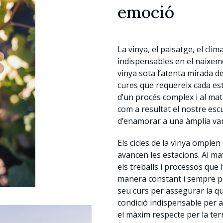
emoció
La vinya, el paisatge, el clim
indispensables en el naixeme
vinya sota l’atenta mirada del 
cures que requereix cada esta
d’un procés complex i al ma
com a resultat el nostre escu
d’enamorar a una àmplia var
Els cicles de la vinya omple
avancen les estacions. Al m
els treballs i processos que 
manera constant i sempre pre
seu curs per assegurar la qual
condició indispensable per 
el màxim respecte per la terra