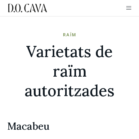
RAÏM
Varietats de
raïm
autoritzades
Macabeu