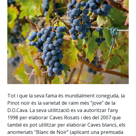
Tot i que la seva fama és mundialment coneguda, la
Pinot noir és la varietat de raïm més “jove” de la
D.O.Cava. La seva utilització es va autoritzar l’any
1998 per elaborar Caves Rosats i des del 2007 que
també es pot utilitzar per elaborar Caves blancs, els
anomenats “Blanc de Noir” (aplicant una premsada