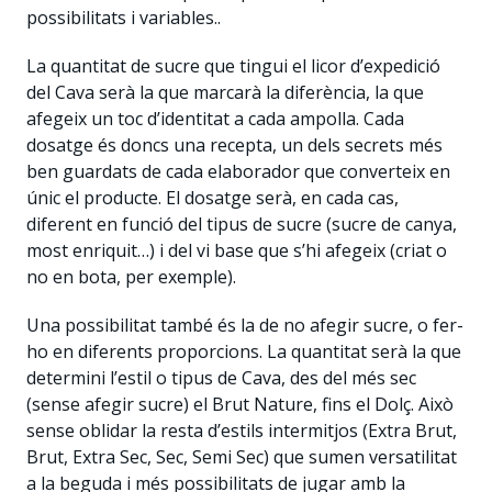
possibilitats i variables..
La quantitat de sucre que tingui el licor d’expedició
del Cava serà la que marcarà la diferència, la que
afegeix un toc d’identitat a cada ampolla. Cada
dosatge és doncs una recepta, un dels secrets més
ben guardats de cada elaborador que converteix en
únic el producte. El dosatge serà, en cada cas,
diferent en funció del tipus de sucre (sucre de canya,
most enriquit…) i del vi base que s’hi afegeix (criat o
no en bota, per exemple).
Una possibilitat també és la de no afegir sucre, o fer-
ho en diferents proporcions. La quantitat serà la que
determini l’estil o tipus de Cava, des del més sec
(sense afegir sucre) el Brut Nature, fins el Dolç. Això
sense oblidar la resta d’estils intermitjos (Extra Brut,
Brut, Extra Sec, Sec, Semi Sec) que sumen versatilitat
a la beguda i més possibilitats de jugar amb la