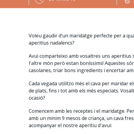
Voleu gaudir d’un maridatge perfecte per a qual
aperitius nadalencs?
Avui comparteixo amb vosaltres uns aperitius s
l'altre món però estan boníssims! Aquestes són 
casolanes, triar bons ingredients i encertar am
Cada vegada utilitzo més el cava per maridar
de plats, fins i tot amb els més especiats. Vos
ocasió?
Comencem amb les receptes i el maridatge. Pe
amb un mínim 9 mesos de criança, un cava fresc i 
acompanyar el nostre aperitiu d'avui: