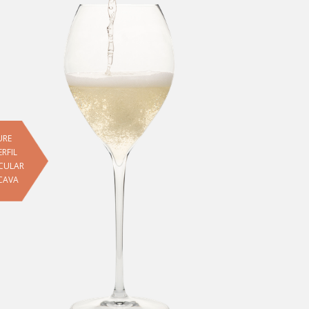
URE
ERFIL
CULAR
CAVA