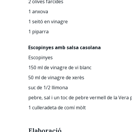
2 olives farcides
1 anxova
1 seitó en vinagre
1 piparra
Escopinyes amb salsa casolana
Escopinyes
150 ml de vinagre de vi blanc
50 ml de vinagre de xerès
suc de 1/2 llimona
pebre, sal i un toc de pebre vermell de la Vera 
1 culleradeta de comí mòlt
Elaboració