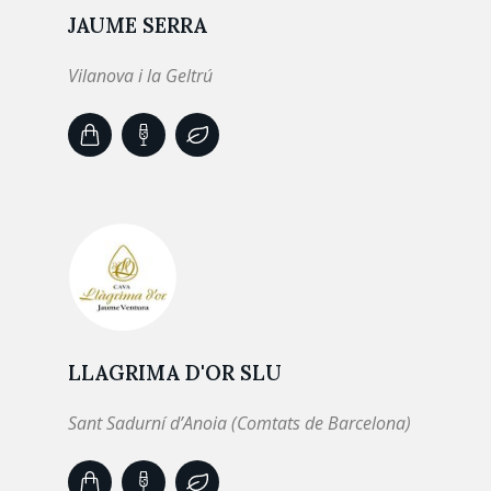
JAUME SERRA
Vilanova i la Geltrú
LLAGRIMA D'OR SLU
Sant Sadurní d’Anoia (Comtats de Barcelona)