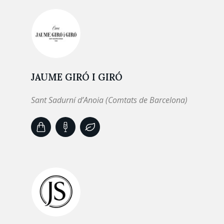
JAUME GIRÓ I GIRÓ
Sant Sadurní d’Anoia (Comtats de Barcelona)