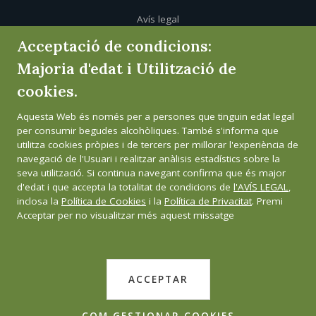
Avís legal
Acceptació de condicions:
Política de cookies
Majoria d'edat i Utilització de
cookies.
Política de privacitat
Aquesta Web és només per a persones que tinguin edat legal
Canal de l'informant
per consumir begudes alcohòliques. També s'informa que
utilitza cookies pròpies i de tercers per millorar l'experiència de
navegació de l'Usuari i realitzar anàlisis estadístics sobre la
seva utilització. Si continua navegant confirma que és major
d'edat i que accepta la totalitat de condicions de
l'AVÍS LEGAL
,
inclosa la
Política de Cookies
i la
Política de Privacitat
. Premi
Acceptar per no visualitzar més aquest missatge
ACCEPTAR