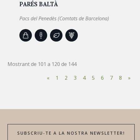
PARÉS BALTÀ
Pacs del Penedès (Comtats de Barcelona)
Mostrant de 101 a 120 de 144
«
1
2
3
4
5
6
7
8
»
SUBSCRIU-TE A LA NOSTRA NEWSLETTER!