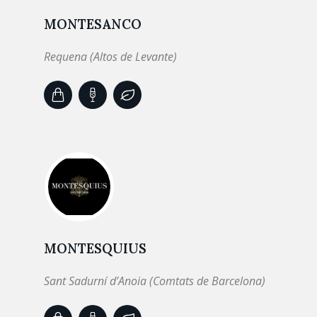
MONTESANCO
Requena (Altos de Levante)
MONTESQUIUS
Sant Sadurní d’Anoia (Comtats de Barcelona)