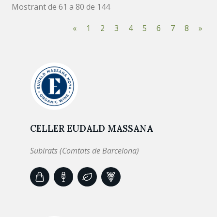
Mostrant de 61 a 80 de 144
«
1
2
3
4
5
6
7
8
»
CELLER EUDALD MASSANA
Subirats (Comtats de Barcelona)