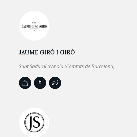
JAUME GIRÓ I GIRÓ
Sant Sadurní d’Anoia (Comtats de Barcelona)