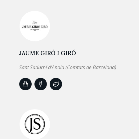
JAUME GIRÓ I GIRÓ
Sant Sadurní d’Anoia (Comtats de Barcelona)