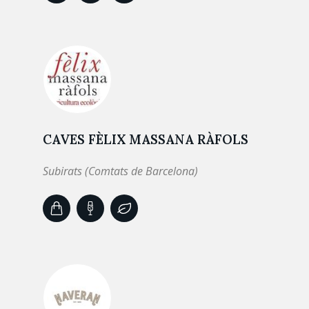
CAVES FÈLIX MASSANA RÀFOLS
Subirats (Comtats de Barcelona)