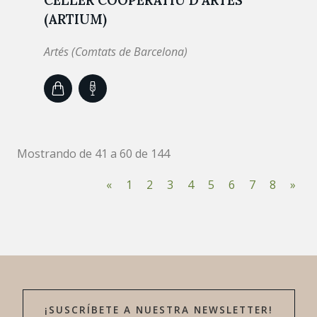
CELLER COOPERATIU D'ARTÉS
(ARTIUM)
Artés (Comtats de Barcelona)
Mostrando de 41 a 60 de 144
«
1
2
3
4
5
6
7
8
»
¡SUSCRÍBETE A NUESTRA NEWSLETTER!