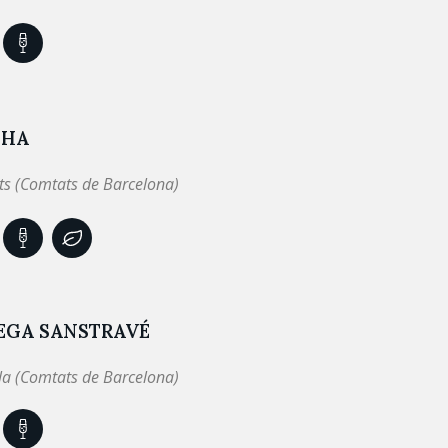
THA
ts (Comtats de Barcelona)
EGA SANSTRAVÉ
lla (Comtats de Barcelona)