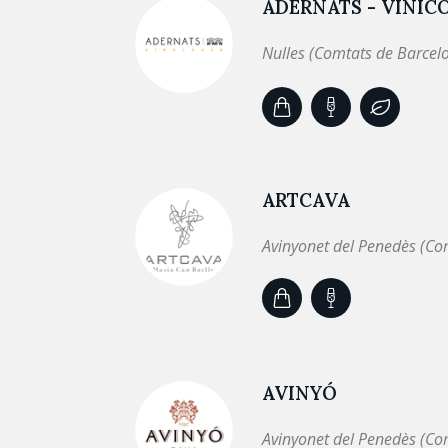
ADERNATS - VINÍC
Nulles (Comtats de Barcel
ARTCAVA
Avinyonet del Penedès (Co
AVINYÓ
Avinyonet del Penedès (Co