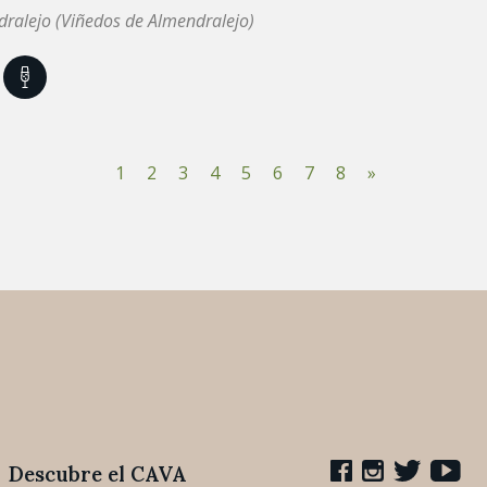
ralejo (Viñedos de Almendralejo)
1
2
3
4
5
6
7
8
»
Descubre el CAVA