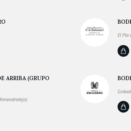
RO
BODE
El Pla
E ARRIBA (GRUPO
BOD
Grával
Almendralejo)