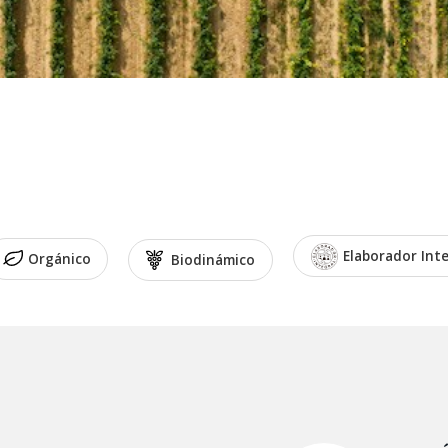
Elaborador Int
Orgánico
Biodinámico