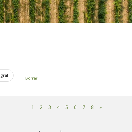
egral
Borrar
1
2
3
4
5
6
7
8
»