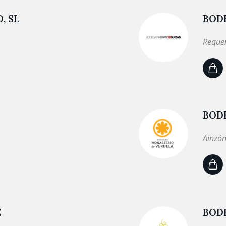
, SL
BODE
Requen
BOD
Ainzón
E
BODE