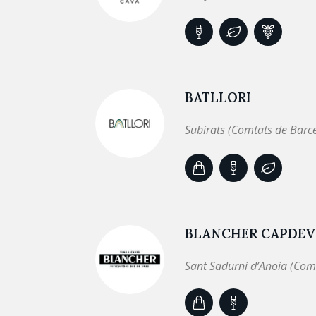
BATLLORI
Subirats (Comtats de Barc
BLANCHER CAPDEVI
Sant Sadurní d’Anoia (Com