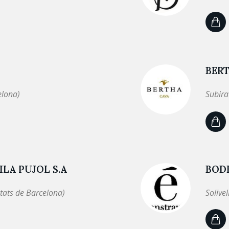
BER
elona)
Subira
LA PUJOL S.A
BOD
tats de Barcelona)
Solive