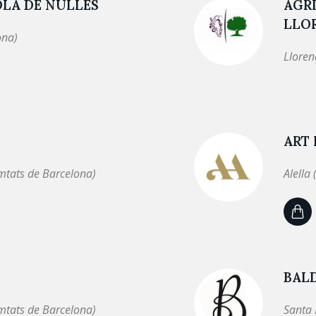
OLA DE NULLES
AGRÍ
LLOR
ona)
Lloren
ART 
mtats de Barcelona)
Alella
BAL
mtats de Barcelona)
Santa 