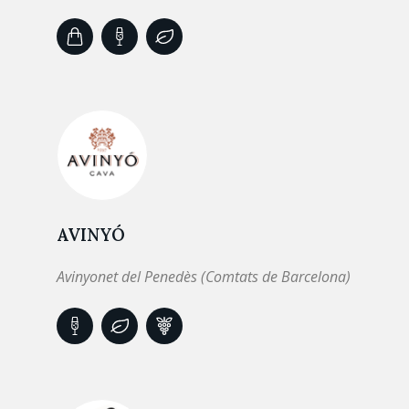
AVINYÓ
Avinyonet del Penedès (Comtats de Barcelona)