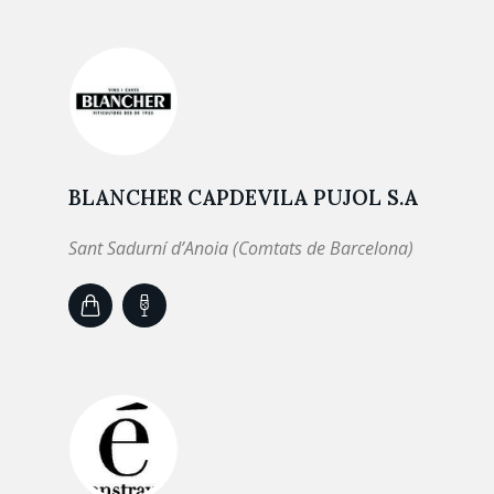
BLANCHER CAPDEVILA PUJOL S.A
Sant Sadurní d’Anoia (Comtats de Barcelona)