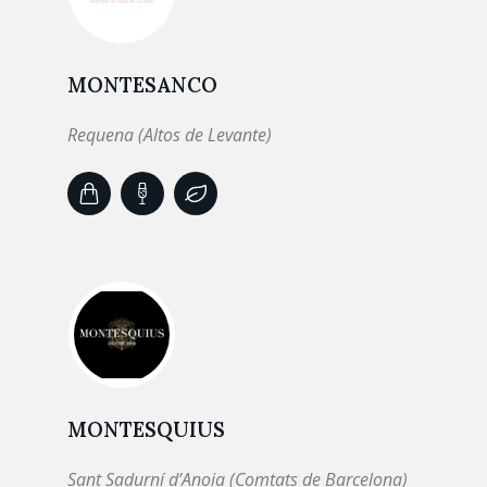
MONTESANCO
Requena (Altos de Levante)
MONTESQUIUS
Sant Sadurní d’Anoia (Comtats de Barcelona)