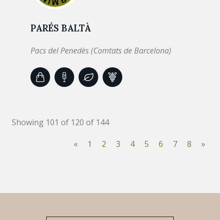
PARÉS BALTÀ
Pacs del Penedès (Comtats de Barcelona)
Showing 101 of 120 of 144
«
1
2
3
4
5
6
7
8
»