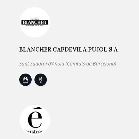
BLANCHER CAPDEVILA PUJOL S.A
Sant Sadurní d’Anoia (Comtats de Barcelona)