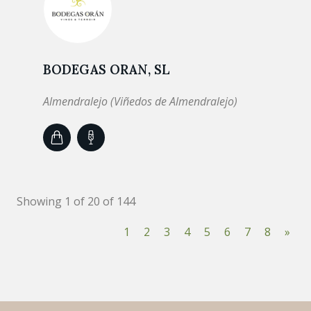
BODEGAS ORAN, SL
Almendralejo (Viñedos de Almendralejo)
Showing 1 of 20 of 144
1
2
3
4
5
6
7
8
»