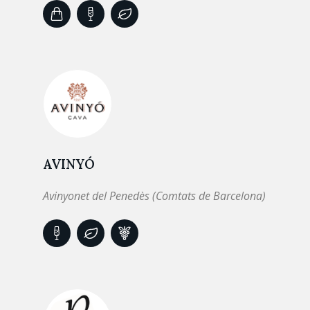
AVINYÓ
Avinyonet del Penedès (Comtats de Barcelona)