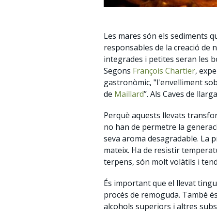
Les mares són els sediments que
responsables de la creació de n
integrades i petites seran les b
Segons
François Chartier
, exp
gastronòmic, "l'envelliment sobr
de
Maillard
”. Als Caves de llar
Perquè aquests llevats transfor
no han de permetre la generació
seva aroma desagradable. La pro
mateix. Ha de resistir temperat
terpens, són molt volàtils i te
És important que el llevat tingui
procés de remoguda. També és i
alcohols superiors i altres sub