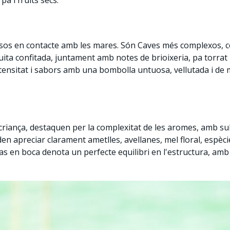
pa i fruits secs.
sos en contacte amb les mares. Són Caves més complexos, c
ita confitada, juntament amb notes de brioixeria, pa torrat i 
tensitat i sabors amb una bombolla untuosa, vellutada i de m
iança, destaquen per la complexitat de les aromes, amb sub
n apreciar clarament ametlles, avellanes, mel floral, espèci
 pas en boca denota un perfecte equilibri en l'estructura, amb