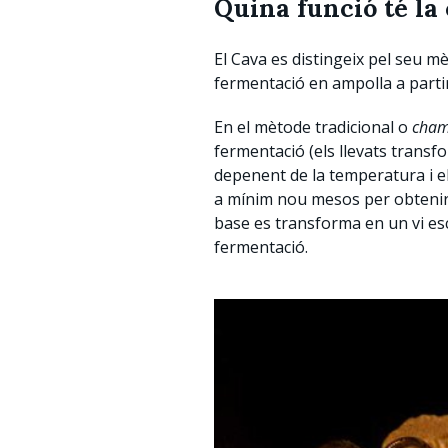
Quina funció té la
El Cava es distingeix pel seu m
fermentació en ampolla a partir d
En el mètode tradicional o
cham
fermentació (els llevats transf
depenent de la temperatura i el
a mínim nou mesos per obtenir 
base es transforma en un vi esc
fermentació.