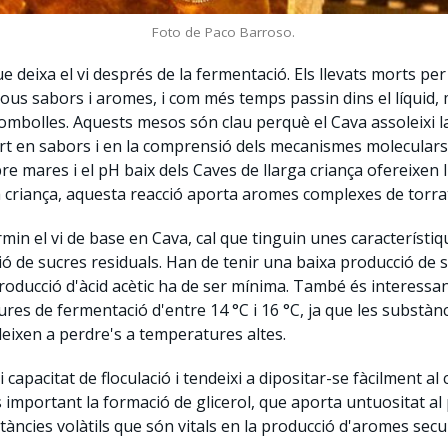
Foto de Paco Barroso.
 deixa el vi després de la fermentació. Els llevats morts per 
ous sabors i aromes, i com més temps passin dins el líquid,
ombolles. Aquests mesos són clau perquè el Cava assoleixi la 
ert en sabors i en la comprensió dels mecanismes moleculars
e mares i el pH baix dels Caves de llarga criança ofereixen l
ga criança, aquesta reacció aporta aromes complexes de torra
min el vi de base en Cava, cal que tinguin unes característiq
 de sucres residuals. Han de tenir una baixa producció de su
ducció d'àcid acètic ha de ser mínima. També és interessant
ures de fermentació d'entre 14 °C i 16 °C, ja que les subst
ndeixen a perdre's a temperatures altes.
 capacitat de floculació i tendeixi a dipositar-se fàcilment al 
mportant la formació de glicerol, que aporta untuositat al 
stàncies volàtils que són vitals en la producció d'aromes secu