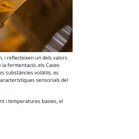
, i reflecteixen un dels valors
de la fermentació, els Caves
s substàncies volàtils, es
racterístiques sensorials del
nt i temperatures baixes, el