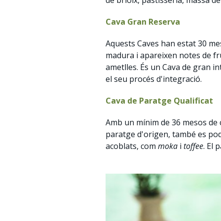
de brioix, pastisseria, massa de 
Cava
Gran Reserva
Aquests Caves han estat 30 me
madura i apareixen notes de fru
ametlles. És un Cava de gran in
el seu procés d'integració.
Cava de Paratge Qualificat
Amb un mínim de 36 mesos de cr
paratge d'origen, també es pode
acoblats, com
moka
i
toffee
. El