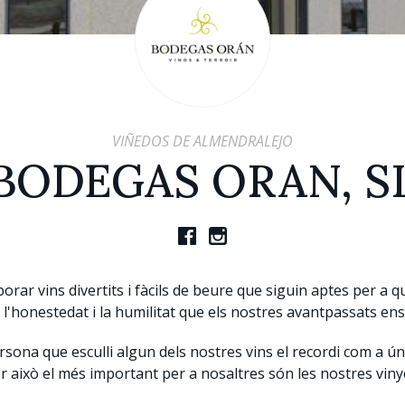
VIÑEDOS DE ALMENDRALEJO
BODEGAS ORAN, S
ar vins divertits i fàcils de beure que siguin aptes per a qu
l'honestedat i la humilitat que els nostres avantpassats en
rsona que esculli algun dels nostres vins el recordi com a ú
r això el més important per a nosaltres són les nostres viny