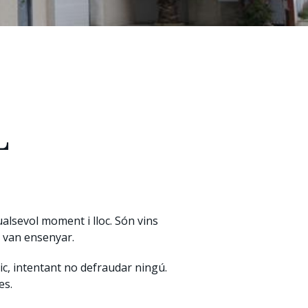
L
alsevol moment i lloc. Són vins
s van ensenyar.
nic, intentant no defraudar ningú.
es.