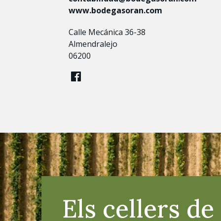
www.bodegasoran.com
Calle Mecánica 36-38
Almendralejo
06200
Els cellers d