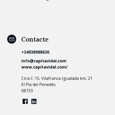
Contacte
+34938988630
info@capitavidal.com
www.capitavidal.com/
Ctra C-15, Vilafranca-Igualada km, 21
El Pla del Penedès
08733