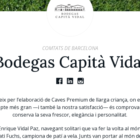
COMTATS DE BARCELONA
Bodegas Capità Vida
ix per l’elaboració de Caves Premium de llarga criança, on e
e repte més gran —i també la nostra satisfacció— és comprov
conserva la seva frescor, elegància i personalitat.
rique Vidal Paz, navegant solitari que va fer la volta al món,
i Fuchs, campiona de patí a vela. Junts van portar al món del