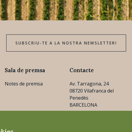
SUBSCRIU-TE A LA NOSTRA NEWSLETTER!
Sala de premsa
Contacte
Notes de premsa
Av. Tarragona, 24
08720 Vilafranca del
Penedès
BARCELONA
consejo@cava.wine
okies.
+34 93 890 31 04