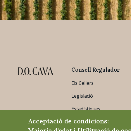
Consell Regulador
Els Cellers
Legislació
Estadístiques
Acceptació de condicions:
Majoria d'edat i Utilització de co