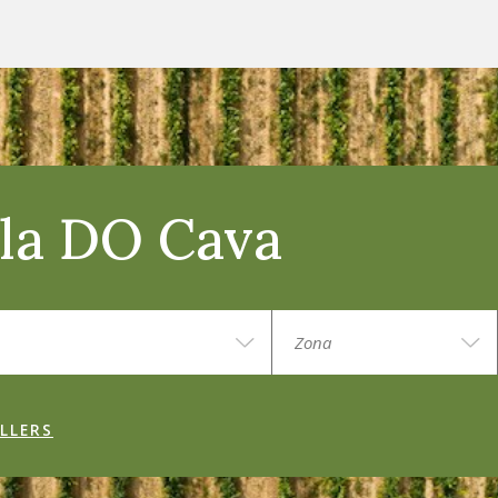
e la DO Cava
LLERS