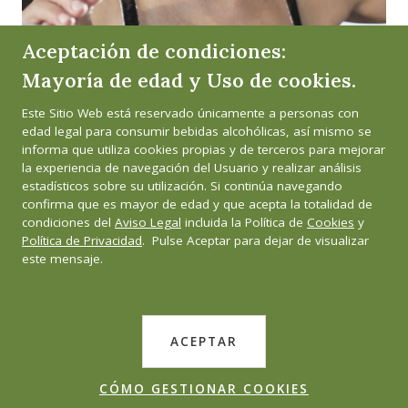
Aceptación de condiciones:
Mayoría de edad y Uso de cookies.
Este Sitio Web está reservado únicamente a personas con
edad legal para consumir bebidas alcohólicas, así mismo se
informa que utiliza cookies propias y de terceros para mejorar
la experiencia de navegación del Usuario y realizar análisis
NOTICIAS
,
GASTRONOMÍA
estadísticos sobre su utilización. Si continúa navegando
confirma que es mayor de edad y que acepta la totalidad de
María José Huertas: “El cliente
condiciones del
Aviso Legal
incluida la Política de
Cookies
y
extranjero asocia nuestro país con el
Política de Privacidad
. Pulse Aceptar para dejar de visualizar
este mensaje.
Cava y pienso que es una palabra y
un concepto bonito que deberíamos
potenciar” restaurante de Paco
ACEPTAR
Roncero en el Casino de Madrid
CÓMO GESTIONAR COOKIES