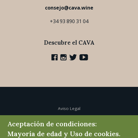
consejo@cava.wine
+34 93 890 31 04
Descubre el CAVA
Aviso Legal
Aceptación de condiciones:
Política de cookies
Mayoría de edad y Uso de cookies.