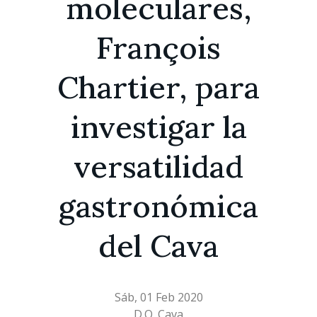
moleculares,
François
Chartier, para
investigar la
versatilidad
gastronómica
del Cava
Sáb, 01 Feb 2020
D.O. Cava