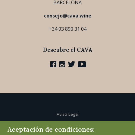
BARCELONA
consejo@cava.wine
+34 93 890 31 04
Descubre el CAVA
Aviso Legal
Aceptación de condiciones:
Política de cookies