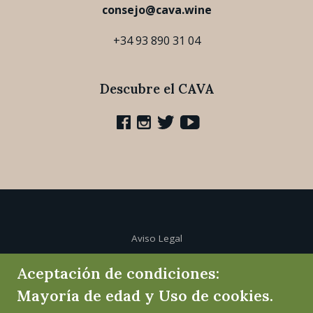
consejo@cava.wine
+34 93 890 31 04
Descubre el CAVA
Aviso Legal
Aceptación de condiciones:
Política de cookies
Mayoría de edad y Uso de cookies.
Política de privacidad