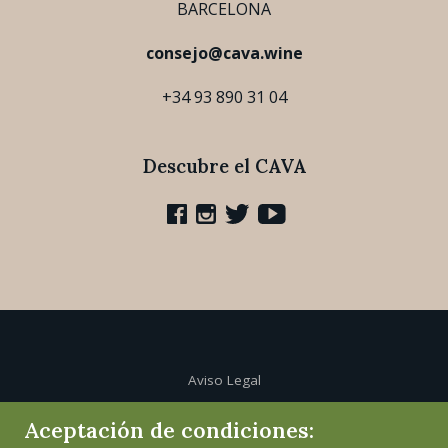
BARCELONA
consejo@cava.wine
+34 93 890 31 04
Descubre el CAVA
Aviso Legal
Aceptación de condiciones:
Política de cookies