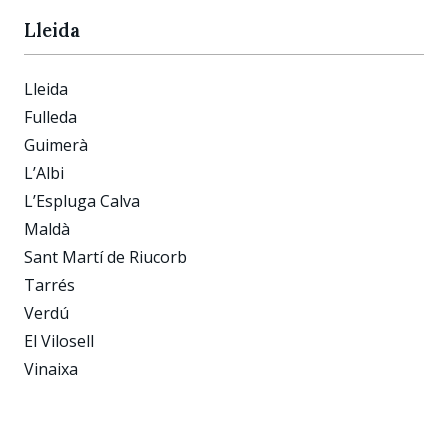
Lleida
Lleida
Fulleda
Guimerà
L’Albi
L’Espluga Calva
Maldà
Sant Martí de Riucorb
Tarrés
Verdú
El Vilosell
Vinaixa