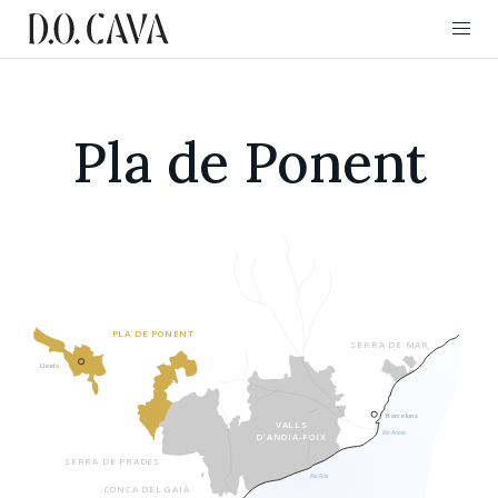
Pla de Ponent
CONSEJO REGULAD
PLA DE PONENT
SERRA DE MAR
Lleida
Barcelona
VALLS
Río Anoia
D’ANOIA-FOIX
SERRA DE PRADES
Río Foix
CONCA DEL GAIÀ