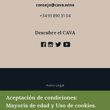
consejo@cava.wine
+34 93 890 31 04
Descubre el CAVA
Aviso Legal
Aceptación de condiciones:
Política de cookies
Mayoría de edad y Uso de cookies.
Política de privacidad