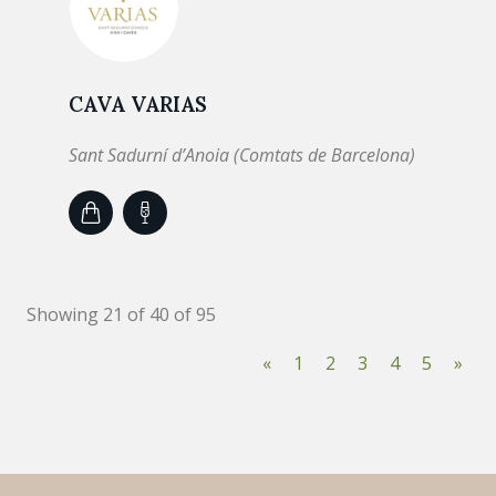
CAVA VARIAS
Sant Sadurní d’Anoia (Comtats de Barcelona)
Showing 21 of 40 of 95
«
1
2
3
4
5
»