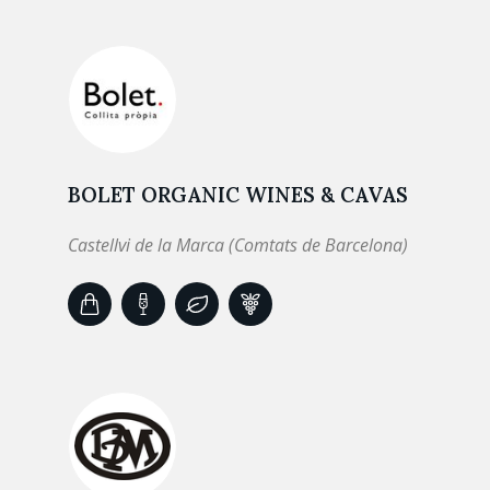
BOLET ORGANIC WINES & CAVAS
Castellvi de la Marca (Comtats de Barcelona)