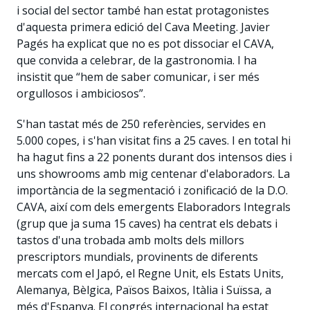
i social del sector també han estat protagonistes
d'aquesta primera edició del Cava Meeting. Javier
Pagés ha explicat que no es pot dissociar el CAVA,
que convida a celebrar, de la gastronomia. I ha
insistit que “hem de saber comunicar, i ser més
orgullosos i ambiciosos”.
S'han tastat més de 250 referències, servides en
5.000 copes, i s'han visitat fins a 25 caves. I en total hi
ha hagut fins a 22 ponents durant dos intensos dies i
uns showrooms amb mig centenar d'elaboradors. La
importància de la segmentació i zonificació de la D.O.
CAVA, així com dels emergents Elaboradors Integrals
(grup que ja suma 15 caves) ha centrat els debats i
tastos d'una trobada amb molts dels millors
prescriptors mundials, provinents de diferents
mercats com el Japó, el Regne Unit, els Estats Units,
Alemanya, Bèlgica, Països Baixos, Itàlia i Suïssa, a
més d'Espanya. El congrés internacional ha estat