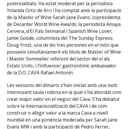
potencialitats. Ha estat moderat per la periodista
Yolanda Ortiz de Arri i ha comptat amb la participació
de la Master of Wine Sarah Jane Evans, copresidenta
de Decanter World Wine Awards; la periodista Amaya
Cervera, d'El País Setmanal i Spanish Wine Lover;
Jamie Goode, columnista del The Sunday Express;
Doug Frost, una de les tres persones en el món que
posseeix simultàniament els títols de Master of Wine
i Master Sommelier referent del sector del vi als
Estats Units, i l’influencer gastronòmic ambaixador
de la D.O. CAVA Rafael Antonín.
Les sessions del dimarts s'han iniciat amb una molt
interessant taula rodona en la qual s'ha abordat com
crear major valor en el negoci del Cava. S'ha debatut
sobre la internacionalització del CAVA i de com
construir o afegir valor a la marca Cava a nivell
mundial en una ponència moderada per Sarah Jane
Evans MW i amb la participació de Pedro Ferrer,