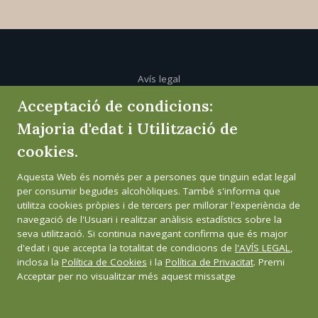
Avís legal
Acceptació de condicions:
Política de cookies
Majoria d'edat i Utilització de
cookies.
Política de privacitat
Aquesta Web és només per a persones que tinguin edat legal
Canal de l'informant
per consumir begudes alcohòliques. També s'informa que
utilitza cookies pròpies i de tercers per millorar l'experiència de
navegació de l'Usuari i realitzar anàlisis estadístics sobre la
seva utilització. Si continua navegant confirma que és major
d'edat i que accepta la totalitat de condicions de
l'AVÍS LEGAL
,
inclosa la
Política de Cookies
i la
Política de Privacitat
. Premi
Acceptar per no visualitzar més aquest missatge