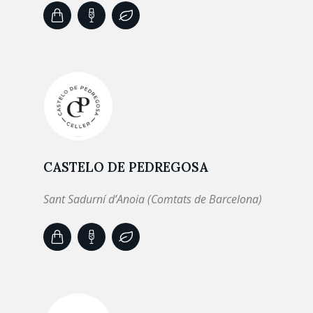
CASTELO DE PEDREGOSA
Sant Sadurní d’Anoia (Comtats de Barcelona)