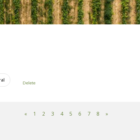
ral
Delete
«
1
2
3
4
5
6
7
8
»