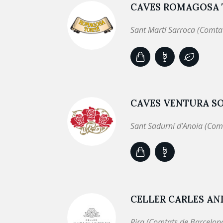
CAVES ROMAGOSA 
Sant Martí Sarroca (Comta
CAVES VENTURA S
Sant Sadurní d’Anoia (Com
CELLER CARLES A
Pira (Comtats de Barcelon