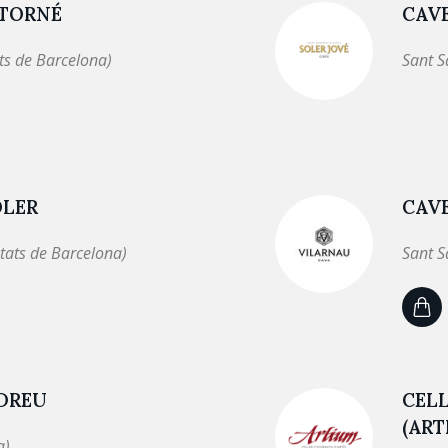
TORNÉ
CAVE
ts de Barcelona)
Sant S
OLER
CAV
tats de Barcelona)
Sant S
NDREU
CELL
(ART
a)