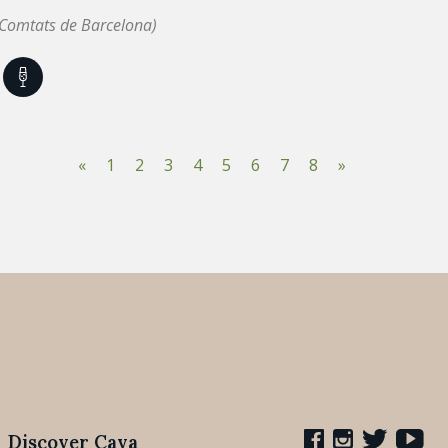
(Comtats de Barcelona)
«
1
2
3
4
5
6
7
8
»
Discover Cava