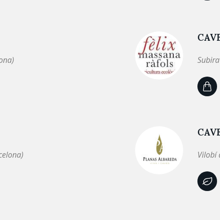
CAVE
ona)
Subira
CAV
celona)
Vilobí