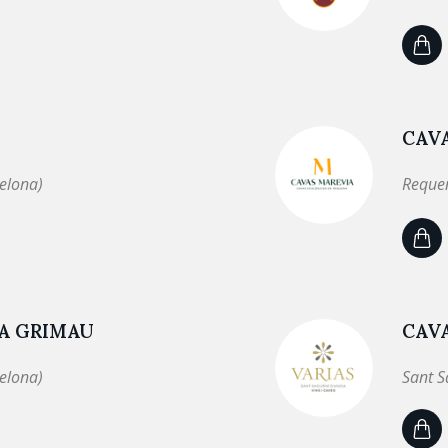
CAVA
elona)
Requen
A GRIMAU
CAVA
elona)
Sant S