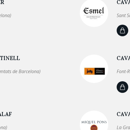
ER
CAV
elona)
Sant S
TINELL
CAVA
omtats de Barcelona)
Font-R
ALAF
CAV
ona)
La Gra