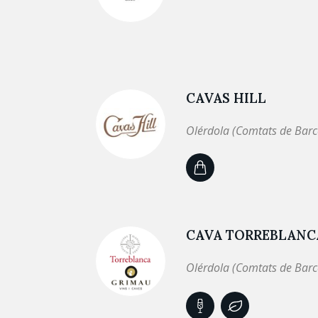
CAVAS HILL
Olérdola (Comtats de Barc
CAVA TORREBLANC
Olérdola (Comtats de Barc