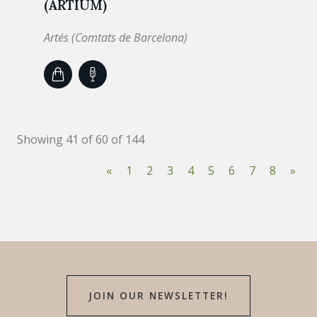
(ARTIUM)
Artés (Comtats de Barcelona)
Showing 41 of 60 of 144
«
1
2
3
4
5
6
7
8
»
JOIN OUR NEWSLETTER!