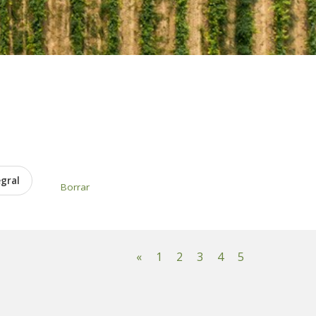
egral
Borrar
«
1
2
3
4
5