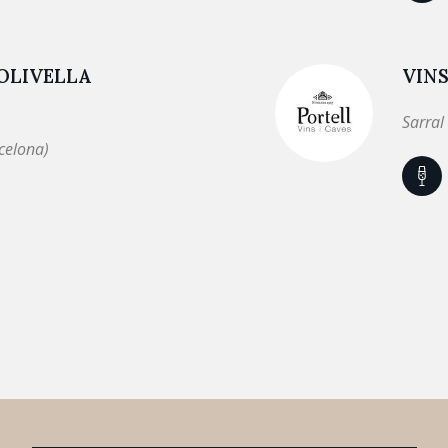
 OLIVELLA
VINS
Sarral
celona)