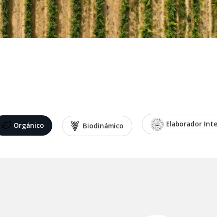
Elaborador Int
Orgánico
Biodinámico