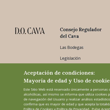
Consejo Regulador
del Cava
Las Bodegas
Legislación
Estadísticas
Aceptación de condiciones:
Mayoría de edad y Uso de cookie
Este Sitio Web está reservado únicamente a personas 
alcohólicas, así mismo se informa que utiliza cookies p
de navegación del Usuario y realizar análisis estadístic
confirma que es mayor de edad y que acepta la totalid
Aviso Legal
Política de cookies
Política 
Política de
Cookies
y
Política de Privacidad
. Pulse Acept