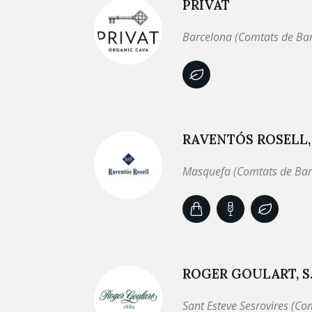
PRIVAT
Barcelona (Comtats de Ba
RAVENTÓS ROSELL, 
Masquefa (Comtats de Bar
ROGER GOULART, S.
Sant Esteve Sesrovires (Co