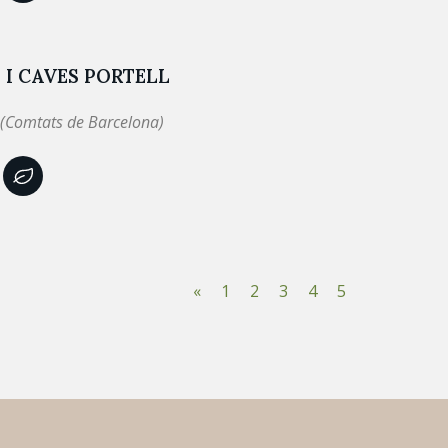
 I CAVES PORTELL
 (Comtats de Barcelona)
«
1
2
3
4
5