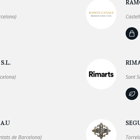
RAMO
rcelona)
Castel
S.L.
RIM
celona)
Sant S
A.U
SEG
mtats de Barcelona)
Torrel