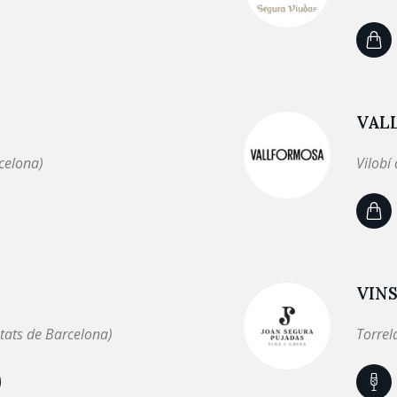
VAL
celona)
Vilobí
VINS
tats de Barcelona)
Torrel