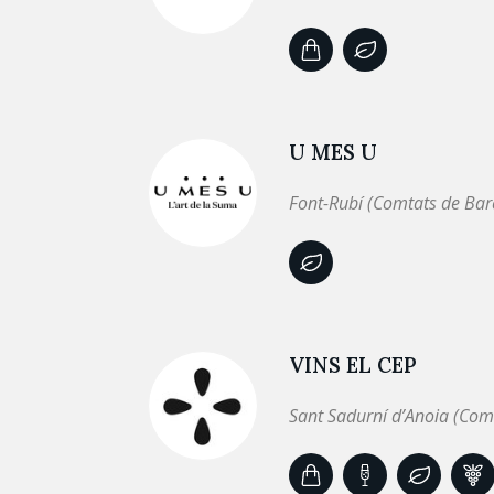
U MES U
Font-Rubí (Comtats de Bar
VINS EL CEP
Sant Sadurní d’Anoia (Com