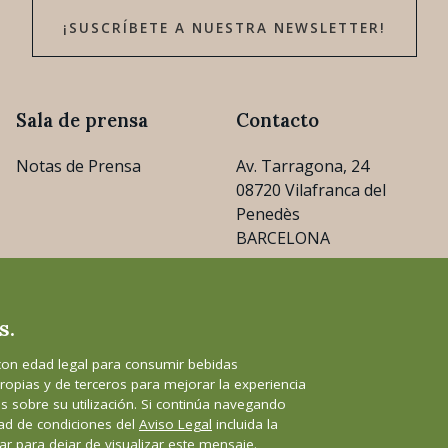
¡SUSCRÍBETE A NUESTRA NEWSLETTER!
Sala de prensa
Contacto
Notas de Prensa
Av. Tarragona, 24
08720 Vilafranca del
Penedès
BARCELONA
consejo@cava.wine
s.
+34 93 890 31 04
con edad legal para consumir bebidas
ropias y de terceros para mejorar la experiencia
os sobre su utilización. Si continúa navegando
ad de condiciones del
Aviso Legal
incluida la
de privacidad
Canal de informante
ar para dejar de visualizar este mensaje.