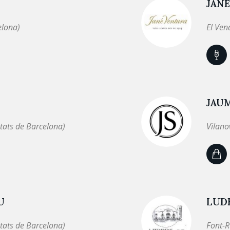
JAN
elona)
El Ven
JAU
tats de Barcelona)
Vilano
U
LUDE
tats de Barcelona)
Font-R