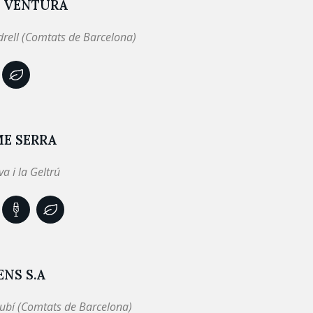
E VENTURA
drell (Comtats de Barcelona)
ME SERRA
va i la Geltrú
NS S.A
ubí (Comtats de Barcelona)