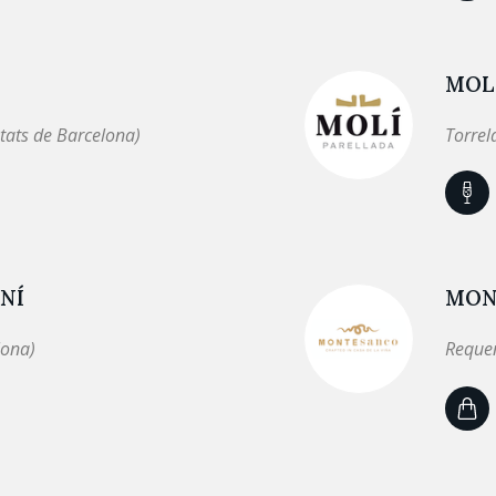
MOL
tats de Barcelona)
Torrel
NÍ
MON
lona)
Requen