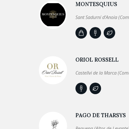
MONTESQUIUS
Sant Sadurní d’Anoia (Com
ORIOL ROSSELL
Castellvi de la Marca (Com
PAGO DE THARSYS
Requena (Altos de Levante