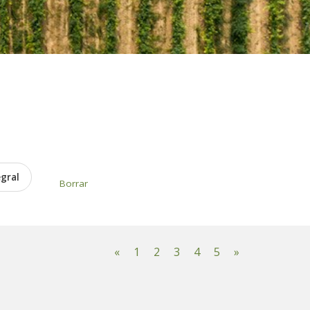
egral
Borrar
«
1
2
3
4
5
»