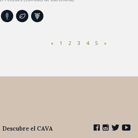
«
1
2
3
4
5
»
Descubre el CAVA