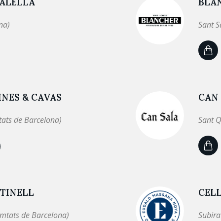
 ALELLA
BLAN
na)
Sant S
NES & CAVAS
CAN
tats de Barcelona)
Sant Q
TINELL
CEL
omtats de Barcelona)
Subira