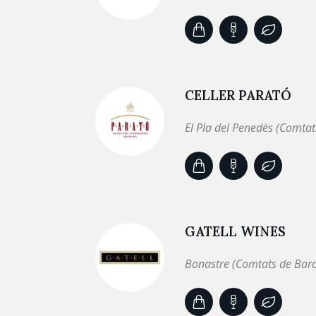
CELLER PARATÓ
El Pla del Penedès (Comtat
GATELL WINES
Bonastre (Comtats de Bar