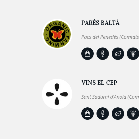
PARÉS BALTÀ
Pacs del Penedès (Comtats
VINS EL CEP
Sant Sadurní d’Anoia (Com