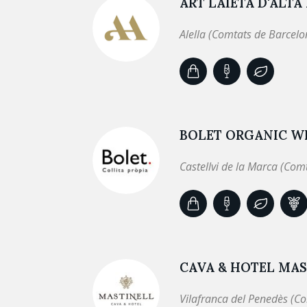
ART LAIETÀ D'ALTA
Alella (Comtats de Barcelo
BOLET ORGANIC WI
Castellvi de la Marca (Com
CAVA & HOTEL MAS
Vilafranca del Penedès (C