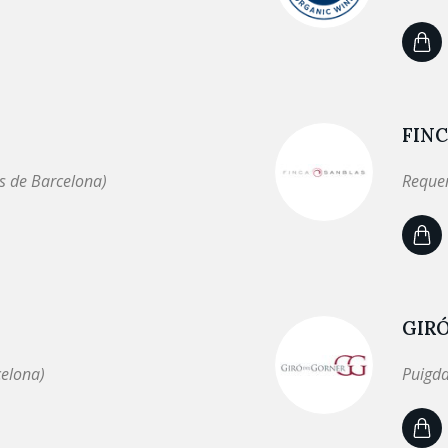
FINC
s de Barcelona)
Requen
GIR
celona)
Puigda