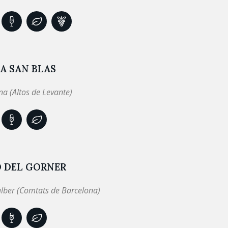
A SAN BLAS
a (Altos de Levante)
Ó DEL GORNER
lber (Comtats de Barcelona)