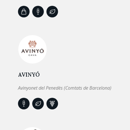
AVINYÓ
Avinyonet del Penedès (Comtats de Barcelona)