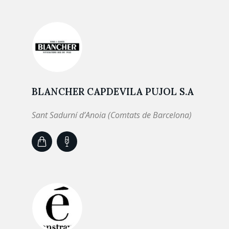
BLANCHER CAPDEVILA PUJOL S.A
Sant Sadurní d’Anoia (Comtats de Barcelona)