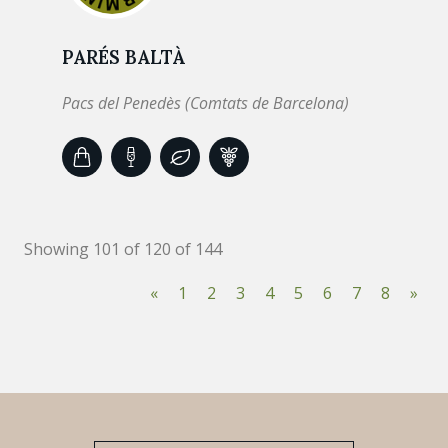
PARÉS BALTÀ
Pacs del Penedès (Comtats de Barcelona)
Showing 101 of 120 of 144
«
1
2
3
4
5
6
7
8
»