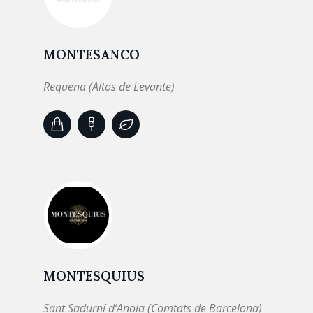
MONTESANCO
Requena (Altos de Levante)
MONTESQUIUS
Sant Sadurní d’Anoia (Comtats de Barcelona)