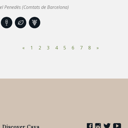
el Penedès (Comtats de Barcelona)
«
1
2
3
4
5
6
7
8
»
Discover Cava