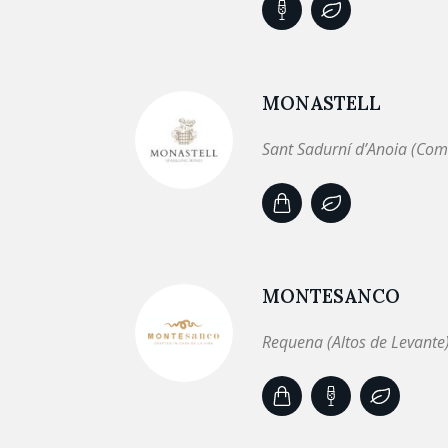
MONASTELL
Sant Sadurní d’Anoia (Com
MONTESANCO
Requena (Altos de Levante