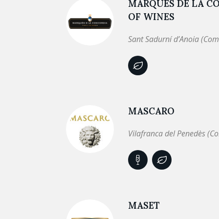
MARQUES DE LA C
OF WINES
Sant Sadurní d’Anoia (Com
MASCARO
Vilafranca del Penedès (C
MASET