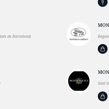
MON
tats de Barcelona)
Begues
MON
)
Sant S