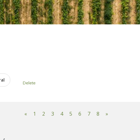
ral
Delete
«
1
2
3
4
5
6
7
8
»