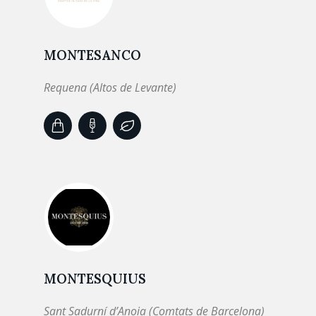
MONTESANCO
Requena (Altos de Levante)
MONTESQUIUS
Sant Sadurní d’Anoia (Comtats de Barcelona)