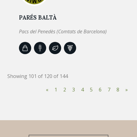
PARÉS BALTÀ
Pacs del Penedès (Comtats de Barcelona)
Showing 101 of 120 of 144
«
1
2
3
4
5
6
7
8
»