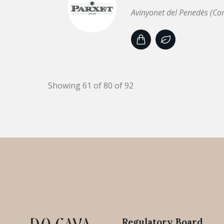
Avinyonet del Penedès (Co
Showing 61 of 80 of 92
Regulatory Board