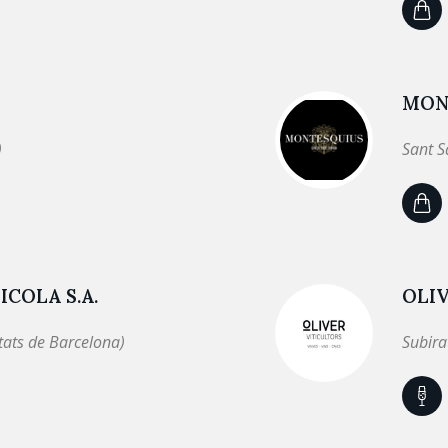
MON
)
Sant S
COLA S.A.
OLIV
tats de Barcelona)
Subira