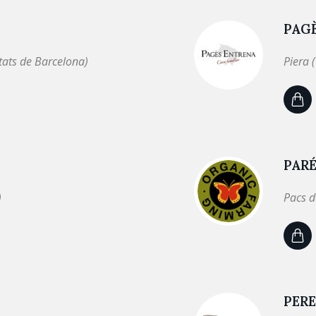
PAG
tats de Barcelona)
Piera 
PARÉ
)
Pacs d
PER