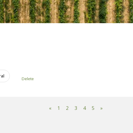
ral
Delete
«
1
2
3
4
5
»