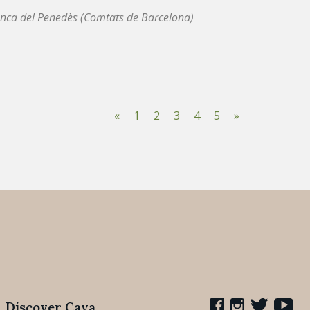
anca del Penedès (Comtats de Barcelona)
«
1
2
3
4
5
»
Discover Cava