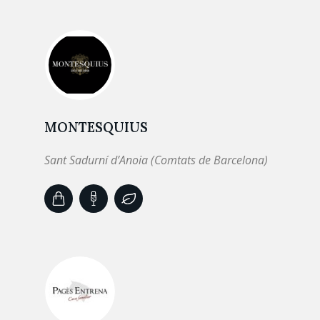
MONTESQUIUS
Sant Sadurní d’Anoia (Comtats de Barcelona)