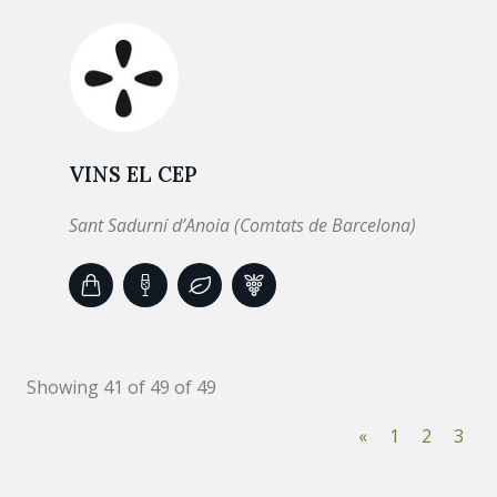
VINS EL CEP
Sant Sadurní d’Anoia (Comtats de Barcelona)
Showing 41 of 49 of 49
«
1
2
3