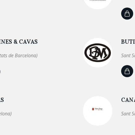
NES & CAVAS
BUT
tats de Barcelona)
Sant S
AS
CANA
elona)
Sant S