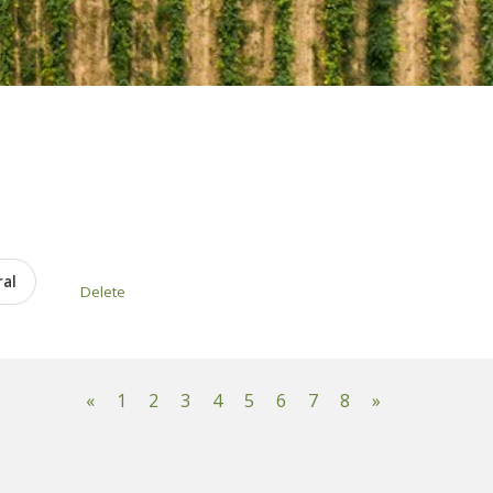
ral
Delete
«
1
2
3
4
5
6
7
8
»