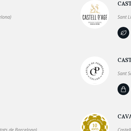
CAST
elona)
Sant L
CAS
Sant S
CAVA
tats de Barcelona)
Castel