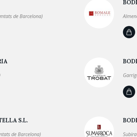
BOD
omtats de Barcelona)
Almend
RIA
BODE
)
Garrig
ELLA S.L.
BOD
mtats de Barcelona)
Subira