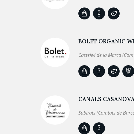
BOLET ORGANIC WI
Castellvi de la Marca (Com
CANALS CASANOV
Subirats (Comtats de Barc