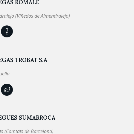
EGAS ROMALE
ralejo (Viñedos de Almendralejo)
GAS TROBAT S.A
uella
EGUES SUMARROCA
ts (Comtats de Barcelona)