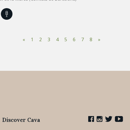
«
1
2
3
4
5
6
7
8
»
Discover Cava