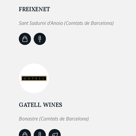
FREIXENET
Sant Sadurní d’Anoia (Comtats de Barcelona)
GATELL WINES
Bonastre (Comtats de Barcelona)