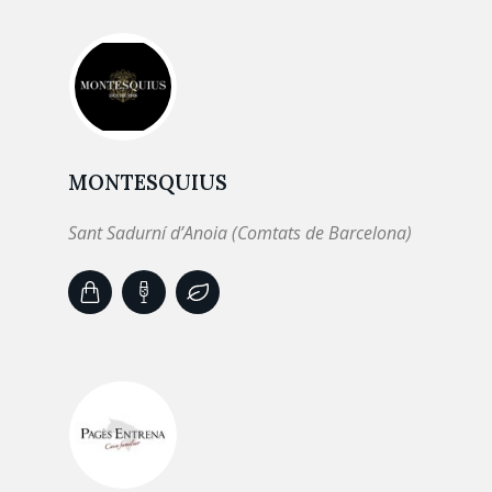
MONTESQUIUS
Sant Sadurní d’Anoia (Comtats de Barcelona)