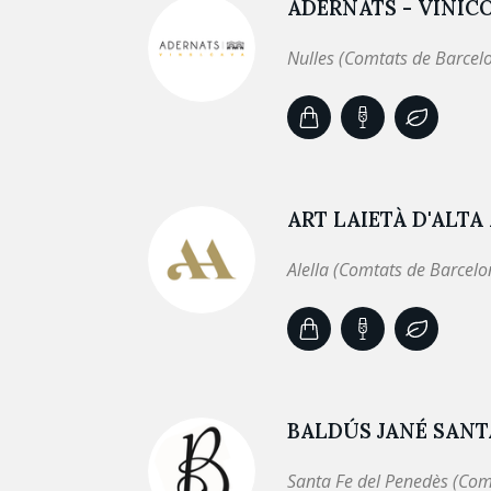
ADERNATS - VINÍC
Nulles (Comtats de Barcel
ART LAIETÀ D'ALTA
Alella (Comtats de Barcelo
BALDÚS JANÉ SAN
Santa Fe del Penedès (Com