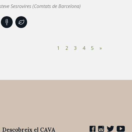
steve Sesrovires (Comtats de Barcelona)
1
2
3
4
5
»
Descobreix el CAVA