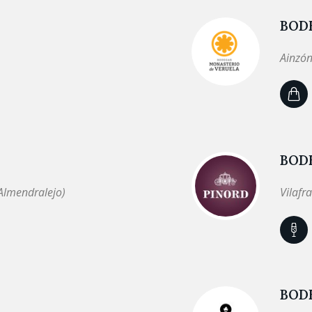
BOD
Ainzón
BOD
Almendralejo)
Vilafr
BODE