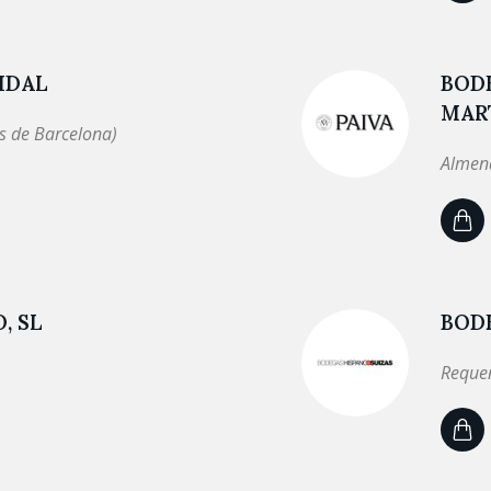
IDAL
BODE
MART
s de Barcelona)
Almend
, SL
BODE
Requen