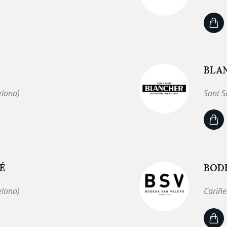
BLAN
elona)
Sant S
É
BOD
elona)
Cariñe