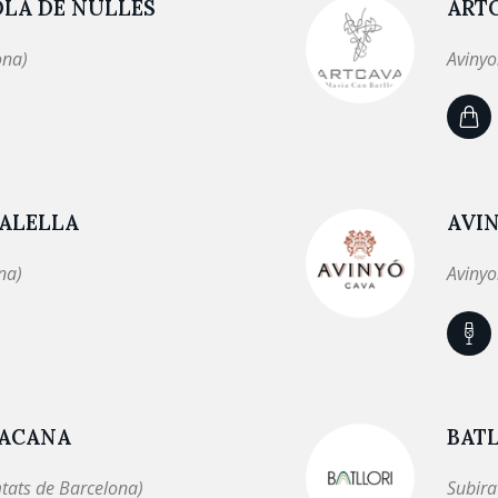
OLA DE NULLES
ART
ona)
Avinyo
 ALELLA
AVI
na)
Avinyo
TACANA
BAT
tats de Barcelona)
Subira