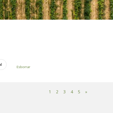
al
Esborrar
1
2
3
4
5
»