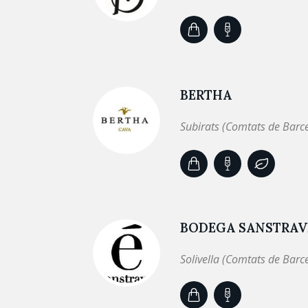
BERTHA
Subirats (Comtats de Barc
BODEGA SANSTRAV
Solivella (Comtats de Barc