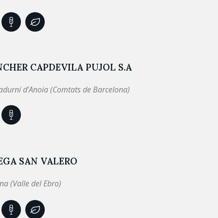
CHER CAPDEVILA PUJOL S.A
adurní d’Anoia (Comtats de Barcelona)
EGA SAN VALERO
na (Valle del Ebro)