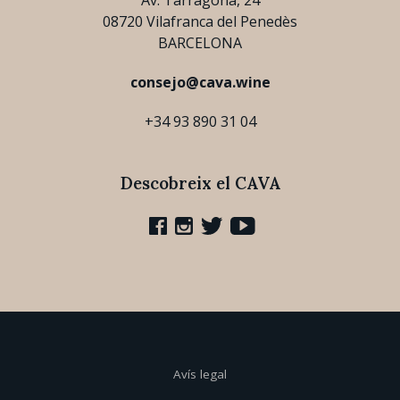
08720 Vilafranca del Penedès
BARCELONA
consejo@cava.wine
+34 93 890 31 04
Descobreix el CAVA
Avís legal